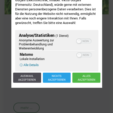
(Firmensitz: Deutschland), würde gerne mit externen
Diensten personenbezogene Daten verarbeiten. Dies ist
für die Nutzung der Website nicht notwendig, ermöglicht
aber eine noch engere Interaktion mit Ihnen. Falls
gewünscht, treffen Sie bitte eine Auswahl:
VARTA Storage
Analyse/Statistiken
(1 Dienst)
Anonyme Auswertung zur
Problembehandlung und
Photovoltaik- bzw. Solarstrom selbst
Weiterentwicklung
Matomo
nutzen
Lokale Installation
ⓘ Alle Details
Nutzen Sie Ihren erzeugten Strom einfach selbst. Wir
AUSWAHL
NICHTS
ALLES
machen es möglich mit Lösungen aus dem Hause
AKZEPTIEREN
AKZEPTIEREN
AKZEPTIEREN
VARTA Storage
.
mehr …